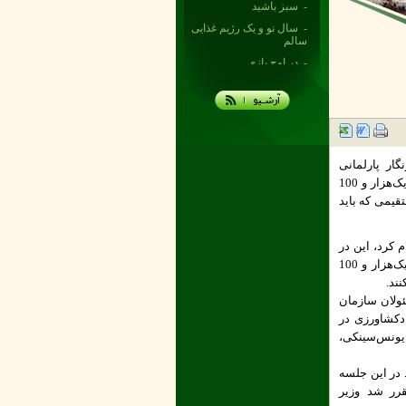
- سال نو و یک رژیم غذایی
سالم
- در اوج بازی
- حقایقی درباره کره‌های
گیاهی پخشینه
- حقایق تغذیه‌ای
- مزایای کره گیاهی
- چربی ها و سلامتی
- کره گیاهی پخشینه به
ار پارلمانی
تعادل جذب چربی‌ها کمک
خبرگزاری کشاورزی ایران (ایانا) با اعلام این خبر گفت: در سال گذشته دولت نرخ هر لیتر شیر را یک‌هزار و 100
می‌کند
تقیمی که باید
- تاثیر کره گیاهی بر
سلامتی
- آزمایش طعم کره گیاهی
 قیمت پایه شیر را یک‌هزار و 440 تومان اعلام کرد، این در
حالی است که بر اساس گزارش‌های رسیده به کمیسیون کشاورزی، صنایع لبنی شیر را به قیمت یک‌هزار و 100
ند.
ئولان سازمان
دکشاورزی در
یونس‌سینکی،
 در این جلسه
قرر شد وزیر